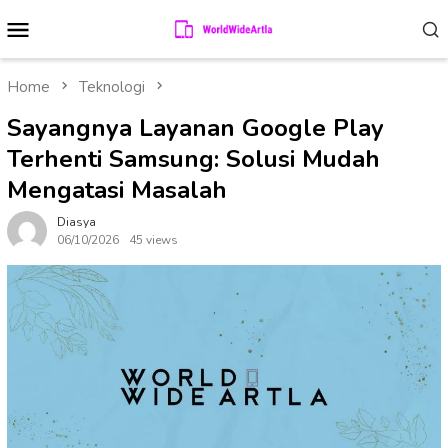
Skip
Mobile
to
Menu
content
Home
Teknologi
Sayangnya Layanan Google Play
Terhenti Samsung: Solusi Mudah
Mengatasi Masalah
Diasya
06/10/2026
45 views