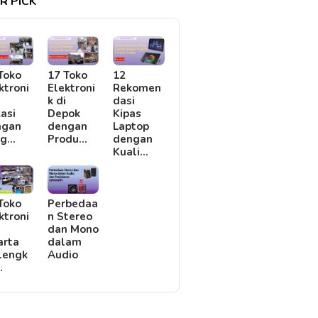
R PICK
Toko
17 Toko
12
ktroni
Elektroni
Rekomen
i
k di
dasi
asi
Depok
Kipas
ngan
dengan
Laptop
rg…
Produ…
dengan
Kuali…
Toko
Perbedaa
ktroni
n Stereo
i
dan Mono
arta
dalam
lengk
Audio
…