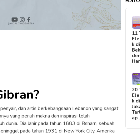
EDITO
11 
Ele
k d
Bek
de
Ha
Gibran?
20 
Ele
k d
Jak
, penyair, dan artis berkebangsaan Lebanon yang sangat
Ter
yanya yang penuh makna dan inspirasi telah
ap
h dunia. Dia lahir pada tahun 1883 di Bsharri, sebuah
n meninggal pada tahun 1931 di New York City, Amerika