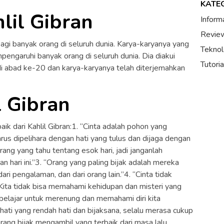
KATE
lil Gibran
Inform
Review
 bagi banyak orang di seluruh dunia. Karya-karyanya yang
Teknol
engaruhi banyak orang di seluruh dunia. Dia diakui
Tutori
 di abad ke-20 dan karya-karyanya telah diterjemahkan
l Gibran
ik dari Kahlil Gibran:1. “Cinta adalah pohon yang
 harus dipelihara dengan hati yang tulus dan dijaga dengan
rang yang tahu tentang esok hari, jadi janganlah
hari ini.”3. “Orang yang paling bijak adalah mereka
ri pengalaman, dan dari orang lain.”4. “Cinta tidak
Kita tidak bisa memahami kehidupan dan misteri yang
 belajar untuk merenung dan memahami diri kita
ati yang rendah hati dan bijaksana, selalu merasa cukup
rang bijak mengambil yang terbaik dari masa lalu