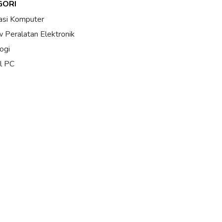
GORI
asi Komputer
 Peralatan Elektronik
ogi
al PC