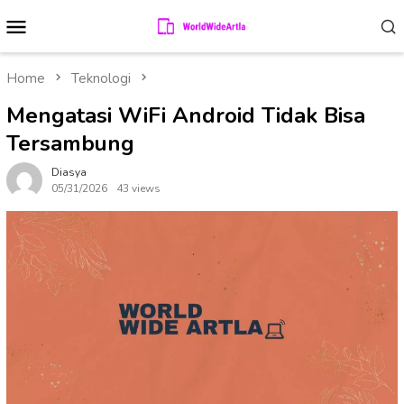
Skip
Mobile
to
Menu
content
Home
Teknologi
Mengatasi WiFi Android Tidak Bisa
Tersambung
Diasya
05/31/2026
43 views