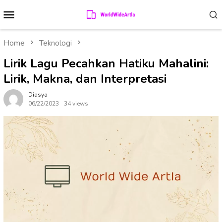
Skip
Mobile
to
Menu
content
Home
Teknologi
Lirik Lagu Pecahkan Hatiku Mahalini:
Lirik, Makna, dan Interpretasi
Diasya
06/22/2023
34 views