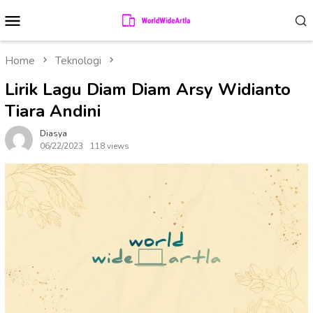
Skip
Mobile
to
Menu
content
Home
Teknologi
Lirik Lagu Diam Diam Arsy Widianto
Tiara Andini
Diasya
06/22/2023
118 views