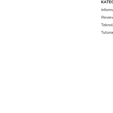
KATE
Inform
Review
Teknol
Tutori