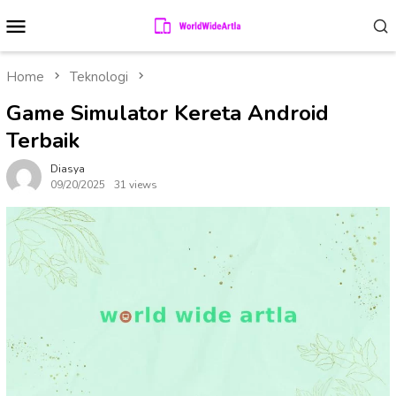
Skip
Mobile
to
Menu
content
Home
Teknologi
Game Simulator Kereta Android
Terbaik
Diasya
09/20/2025
31 views