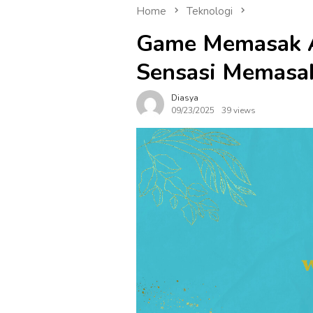
Home
Teknologi
Game Memasak An
Sensasi Memasa
Diasya
09/23/2025
39 views