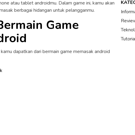
KATE
phone atau tablet androidmu. Dalam game ini, kamu akan
emasak berbagai hidangan untuk pelangganmu.
Inform
Bermain Game
Review
Teknol
roid
Tutori
 kamu dapatkan dari bermain game memasak android
k