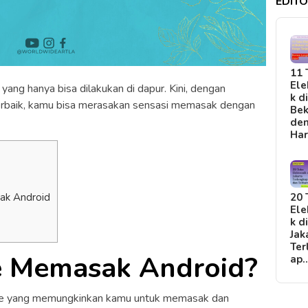
EDITO
11 
Ele
ang hanya bisa dilakukan di dapur. Kini, dengan
k d
rbaik, kamu bisa merasakan sensasi memasak dengan
Bek
de
Ha
]
ak Android
20 
Ele
k d
Jak
Ter
e Memasak Android?
ap
e yang memungkinkan kamu untuk memasak dan