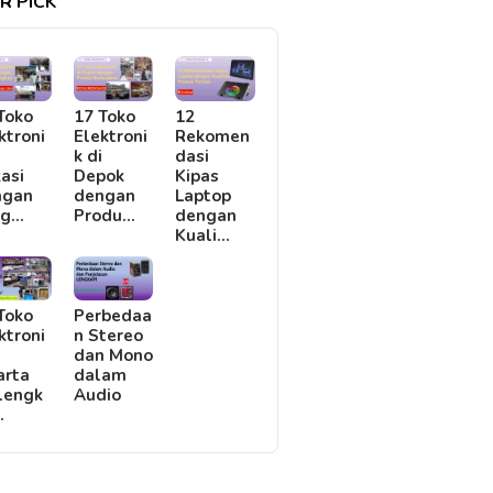
R PICK
Toko
17 Toko
12
ktroni
Elektroni
Rekomen
i
k di
dasi
asi
Depok
Kipas
ngan
dengan
Laptop
rg…
Produ…
dengan
Kuali…
Toko
Perbedaa
ktroni
n Stereo
i
dan Mono
arta
dalam
lengk
Audio
…