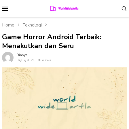
Skip
Mobile
to
Menu
content
Home
Teknologi
Game Horror Android Terbaik:
Menakutkan dan Seru
Diasya
07/02/2025
28 views