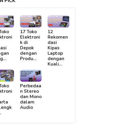
R PICK
Toko
17 Toko
12
ktroni
Elektroni
Rekomen
i
k di
dasi
asi
Depok
Kipas
ngan
dengan
Laptop
rg…
Produ…
dengan
Kuali…
Toko
Perbedaa
ktroni
n Stereo
i
dan Mono
arta
dalam
lengk
Audio
…