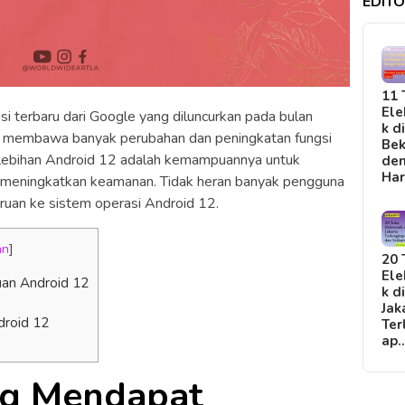
EDITO
11 
Ele
 terbaru dari Google yang diluncurkan pada bulan
k d
i membawa banyak perubahan dan peningkatan fungsi
Bek
kelebihan Android 12 adalah kemampuannya untuk
de
Ha
 meningkatkan keamanan. Tidak heran banyak pengguna
an ke sistem operasi Android 12.
an
]
20 
Ele
an Android 12
k d
Jak
roid 12
Ter
ap
g Mendapat