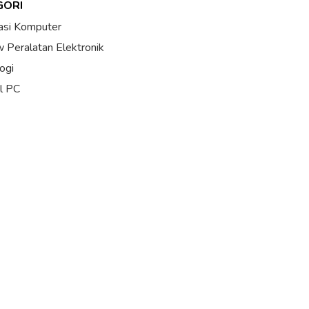
GORI
asi Komputer
 Peralatan Elektronik
ogi
al PC