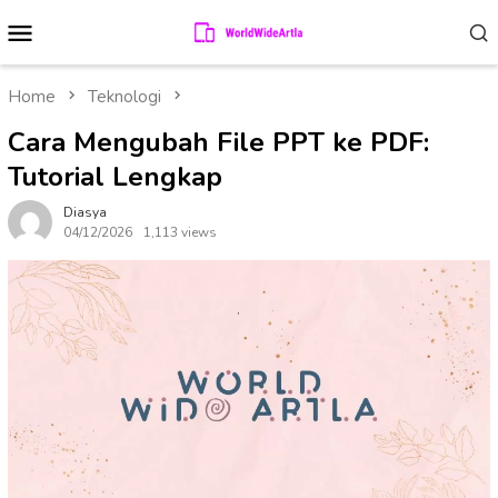
Skip
Mobile
to
Menu
content
Home
Teknologi
Cara Mengubah File PPT ke PDF:
Tutorial Lengkap
Diasya
04/12/2026
1,113 views