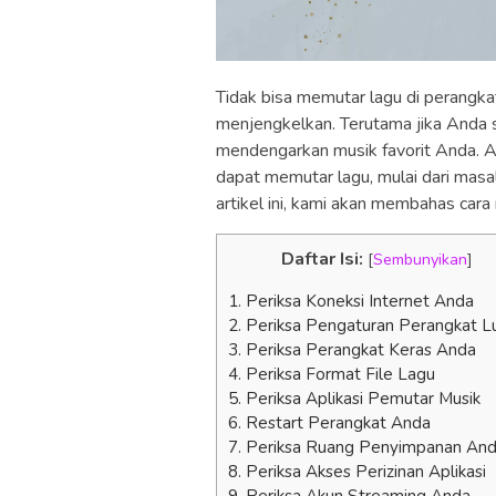
Tidak bisa memutar lagu di perangk
menjengkelkan. Terutama jika Anda s
mendengarkan musik favorit Anda. 
dapat memutar lagu, mulai dari masal
artikel ini, kami akan membahas car
Daftar Isi:
[
Sembunyikan
]
1. Periksa Koneksi Internet Anda
2. Periksa Pengaturan Perangkat L
3. Periksa Perangkat Keras Anda
4. Periksa Format File Lagu
5. Periksa Aplikasi Pemutar Musik
6. Restart Perangkat Anda
7. Periksa Ruang Penyimpanan An
8. Periksa Akses Perizinan Aplikasi
9. Periksa Akun Streaming Anda