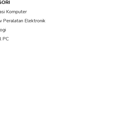
GORI
asi Komputer
 Peralatan Elektronik
ogi
al PC