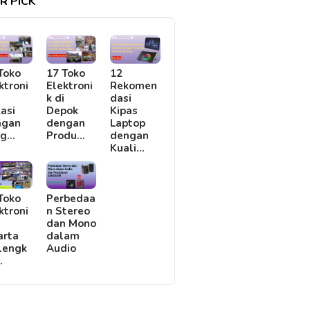
R PICK
Toko
17 Toko
12
ktroni
Elektroni
Rekomen
i
k di
dasi
asi
Depok
Kipas
ngan
dengan
Laptop
rg…
Produ…
dengan
Kuali…
Toko
Perbedaa
ktroni
n Stereo
i
dan Mono
arta
dalam
lengk
Audio
…