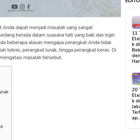
EDITO
at Anda dapat menjadi masalah yang sangat
11 
edang berada dalam suasana hati yang baik dan ingin
Ele
Ada beberapa alasan mengapa perangkat Anda tidak
k d
ah teknis, perangkat lunak, hingga perangkat keras. Di
Bek
de
a mengatasi masalah tersebut.
Ha
20 
unak
Ele
k d
Jak
Ter
ap
da