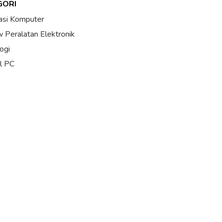
GORI
asi Komputer
 Peralatan Elektronik
ogi
al PC