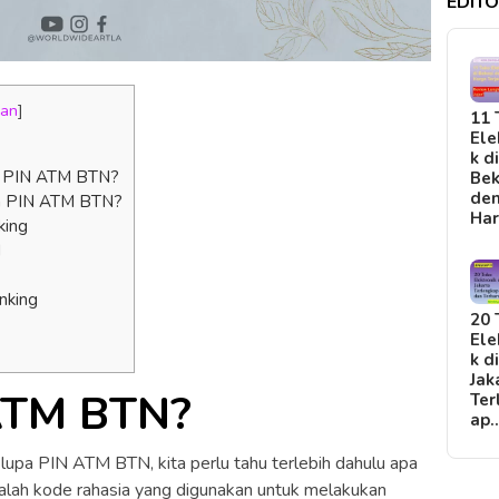
EDITO
kan
]
11 
Ele
k d
t PIN ATM BTN?
Bek
de
pa PIN ATM BTN?
Ha
king
N
nking
20 
Ele
k d
Jak
 ATM BTN?
Ter
ap
pa PIN ATM BTN, kita perlu tahu terlebih dahulu apa
ah kode rahasia yang digunakan untuk melakukan