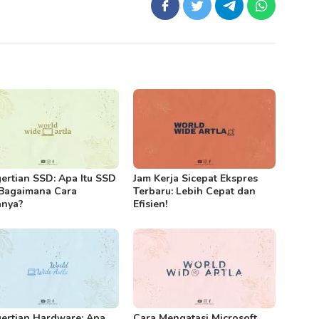
ertian SSD: Apa Itu SSD
Jam Kerja Sicepat Ekspres
Bagaimana Cara
Terbaru: Lebih Cepat dan
anya?
Efisien!
ertian Hardware: Apa
Cara Mengatasi Microsoft