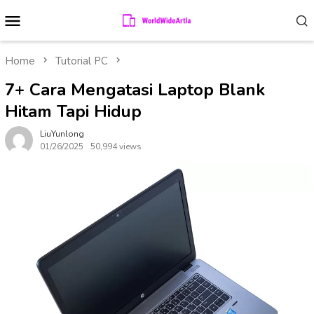
Skip
Mobile
to
Menu
content
Home
Tutorial PC
7+ Cara Mengatasi Laptop Blank
Hitam Tapi Hidup
LiuYunlong
01/26/2025
50,994 views