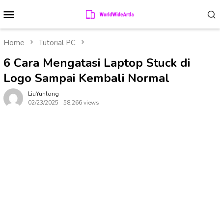
Skip
Mobile
to
Menu
content
Home
Tutorial PC
6 Cara Mengatasi Laptop Stuck di
Logo Sampai Kembali Normal
LiuYunlong
02/23/2025
58,266 views