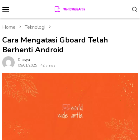
Skip
Mobile
to
Menu
content
Home
Teknologi
Cara Mengatasi Gboard Telah
Berhenti Android
Diasya
09/01/2025
42 views