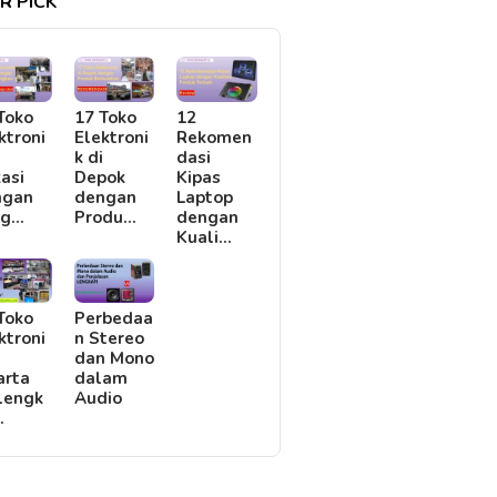
R PICK
Toko
17 Toko
12
ktroni
Elektroni
Rekomen
i
k di
dasi
asi
Depok
Kipas
ngan
dengan
Laptop
rg…
Produ…
dengan
Kuali…
Toko
Perbedaa
ktroni
n Stereo
i
dan Mono
arta
dalam
lengk
Audio
…