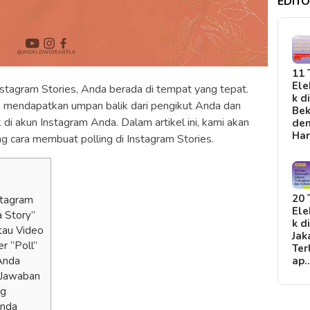
EDITO
11 
Ele
Instagram Stories, Anda berada di tempat yang tepat.
k d
uk mendapatkan umpan balik dari pengikut Anda dan
Bek
di akun Instagram Anda. Dalam artikel ini, kami akan
de
Ha
 cara membuat polling di Instagram Stories.
20 
stagram
Ele
a Story”
k d
tau Video
Jak
r “Poll”
Ter
Anda
ap
 Jawaban
ng
Anda