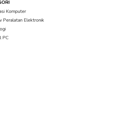
GORI
asi Komputer
 Peralatan Elektronik
ogi
al PC