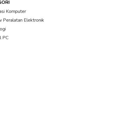
GORI
asi Komputer
 Peralatan Elektronik
ogi
al PC