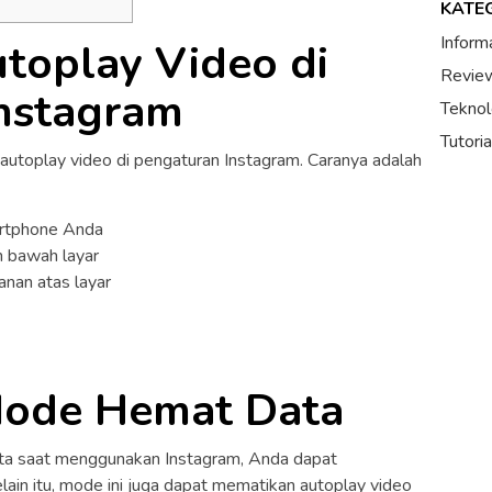
KATE
Inform
utoplay Video di
Review
nstagram
Teknol
Tutori
utoplay video di pengaturan Instagram. Caranya adalah
artphone Anda
an bawah layar
kanan atas layar
Mode Hemat Data
ata saat menggunakan Instagram, Anda dapat
n itu, mode ini juga dapat mematikan autoplay video