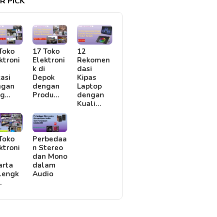
R PICK
Toko
17 Toko
12
ktroni
Elektroni
Rekomen
i
k di
dasi
asi
Depok
Kipas
ngan
dengan
Laptop
rg…
Produ…
dengan
Kuali…
Toko
Perbedaa
ktroni
n Stereo
i
dan Mono
arta
dalam
lengk
Audio
…