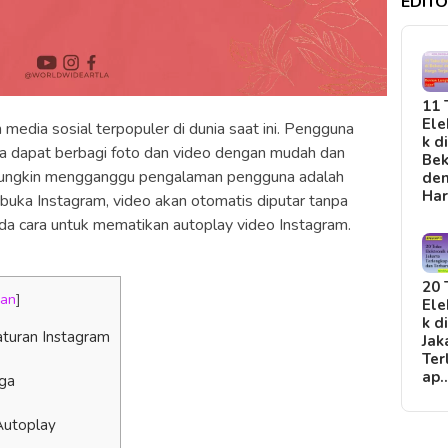
EDITO
11 
Ele
 media sosial terpopuler di dunia saat ini. Pengguna
k d
ia dapat berbagi foto dan video dengan mudah dan
Bek
 mungkin mengganggu pengalaman pengguna adalah
de
Ha
buka Instagram, video akan otomatis diputar tanpa
da cara untuk mematikan autoplay video Instagram.
20 
kan
]
Ele
k d
aturan Instagram
Jak
Ter
ap
iga
Autoplay