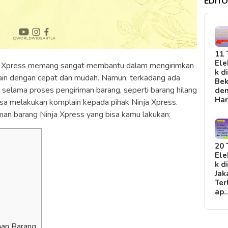
EDITO
11 
Ele
nja Xpress memang sangat membantu dalam mengirimkan
k d
lain dengan cepat dan mudah. Namun, terkadang ada
Bek
 selama proses pengiriman barang, seperti barang hilang
de
Ha
u bisa melakukan komplain kepada pihak Ninja Xpress.
iman barang Ninja Xpress yang bisa kamu lakukan:
]
20 
Ele
k d
Jak
Ter
ap
man Barang