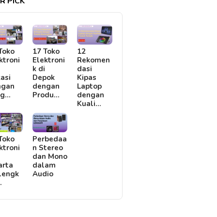
R PICK
Toko
17 Toko
12
ktroni
Elektroni
Rekomen
i
k di
dasi
asi
Depok
Kipas
ngan
dengan
Laptop
rg…
Produ…
dengan
Kuali…
Toko
Perbedaa
ktroni
n Stereo
i
dan Mono
arta
dalam
lengk
Audio
…