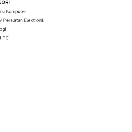
GORI
asi Komputer
 Peralatan Elektronik
ogi
al PC