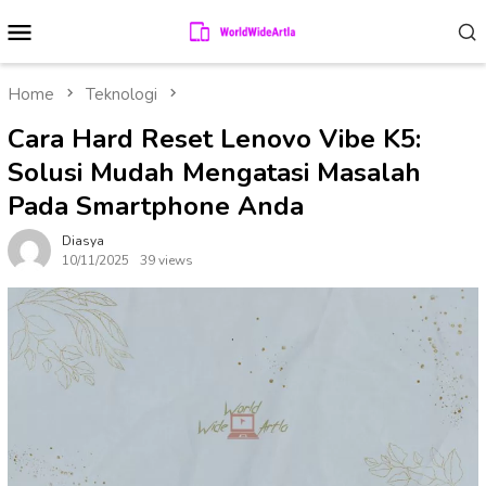
Skip
Mobile
to
Menu
content
Home
Teknologi
Cara Hard Reset Lenovo Vibe K5:
Solusi Mudah Mengatasi Masalah
Pada Smartphone Anda
Diasya
10/11/2025
39 views