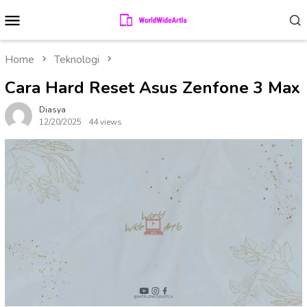
Skip
Mobile
to
Menu
content
Home
Teknologi
Cara Hard Reset Asus Zenfone 3 Max
Diasya
12/20/2025
44 views