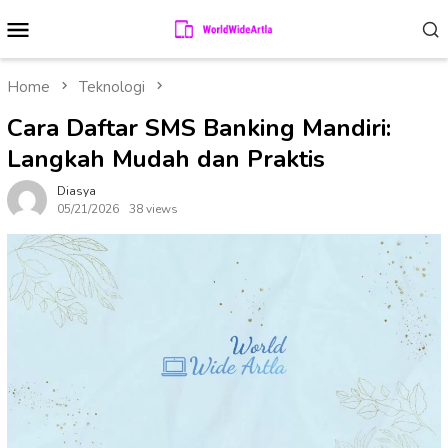
Skip
Mobile
to
Menu
content
Home
Teknologi
Cara Daftar SMS Banking Mandiri:
Langkah Mudah dan Praktis
Diasya
05/21/2026
38 views