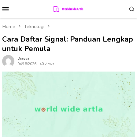
Skip
Mobile
to
Menu
content
Home
Teknologi
Cara Daftar Signal: Panduan Lengkap
untuk Pemula
Diasya
04/18/2026
40 views