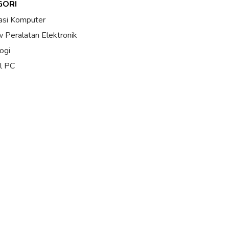
GORI
asi Komputer
 Peralatan Elektronik
ogi
al PC