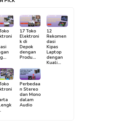
R PICK
Toko
17 Toko
12
ktroni
Elektroni
Rekomen
i
k di
dasi
asi
Depok
Kipas
ngan
dengan
Laptop
rg…
Produ…
dengan
Kuali…
Toko
Perbedaa
ktroni
n Stereo
i
dan Mono
arta
dalam
lengk
Audio
…