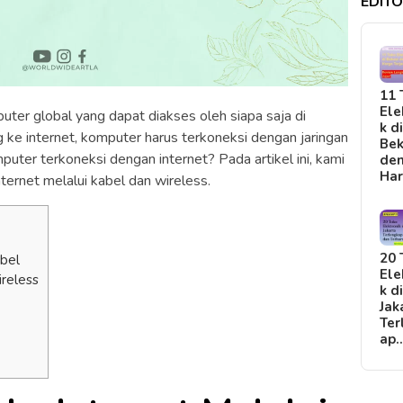
EDITO
11 
Ele
uter global yang dapat diakses oleh siapa saja di
k d
g ke internet, komputer harus terkoneksi dengan jaringan
Bek
uter terkoneksi dengan internet? Pada artikel ini, kami
de
Ha
ernet melalui kabel dan wireless.
20 
abel
Ele
ireless
k d
Jak
Ter
ap