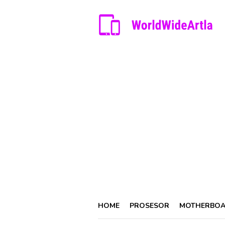
Skip
to
content
HOME
PROSESOR
MOTHERBO