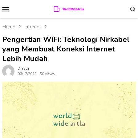
Skip
Mobile
to
Menu
content
Home
Internet
Pengertian WiFi: Teknologi Nirkabel
yang Membuat Koneksi Internet
Lebih Mudah
Diasya
06/17/2023
50 views