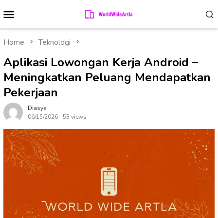
Skip
Mobile
to
Menu
content
Home
Teknologi
Aplikasi Lowongan Kerja Android –
Meningkatkan Peluang Mendapatkan
Pekerjaan
Diasya
06/15/2026
53 views