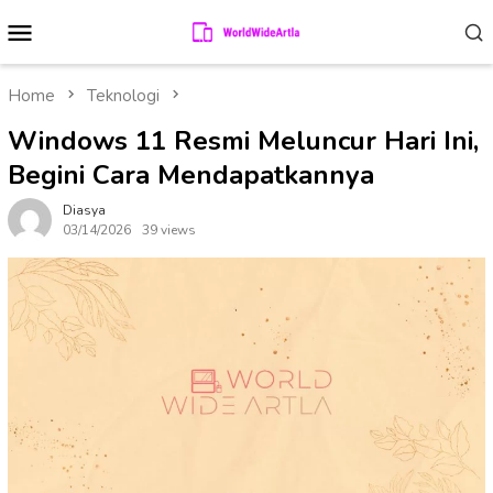
Skip
Mobile
to
Menu
content
Home
Teknologi
Windows 11 Resmi Meluncur Hari Ini,
Begini Cara Mendapatkannya
Diasya
03/14/2026
39 views