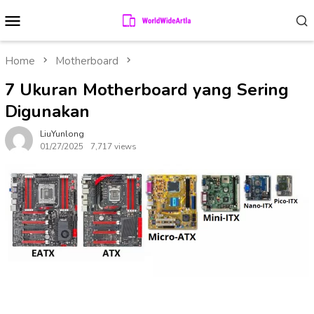
Skip
Mobile
to
Menu
content
Home
Motherboard
7 Ukuran Motherboard yang Sering
Digunakan
LiuYunlong
01/27/2025
7,717 views