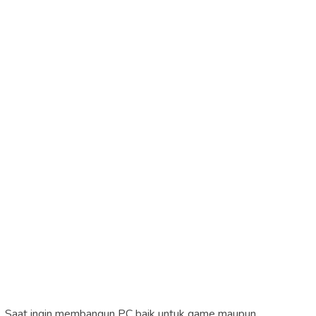
Saat ingin membangun PC baik untuk game maupun