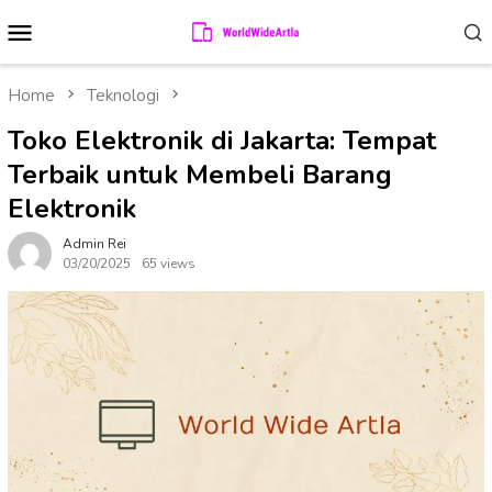
Skip
Mobile
to
Menu
content
Home
Teknologi
Toko Elektronik di Jakarta: Tempat
Terbaik untuk Membeli Barang
Elektronik
Admin Rei
03/20/2025
65 views