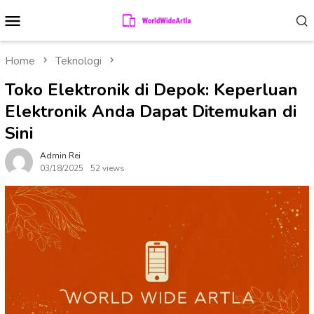
Skip
Mobile
to
Menu
content
Home
Teknologi
Toko Elektronik di Depok: Keperluan
Elektronik Anda Dapat Ditemukan di
Sini
Admin Rei
03/18/2025
52 views