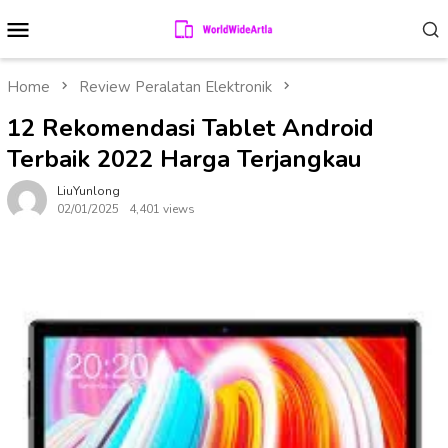
Skip
Mobile
to
Menu
content
Home
Review Peralatan Elektronik
12 Rekomendasi Tablet Android
Terbaik 2022 Harga Terjangkau
LiuYunlong
02/01/2025
4,401 views