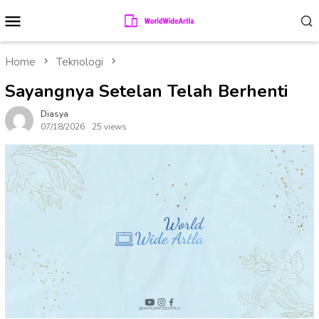
Skip
Mobile
to
Menu
content
Home
Teknologi
Sayangnya Setelan Telah Berhenti
Diasya
07/18/2026
25 views