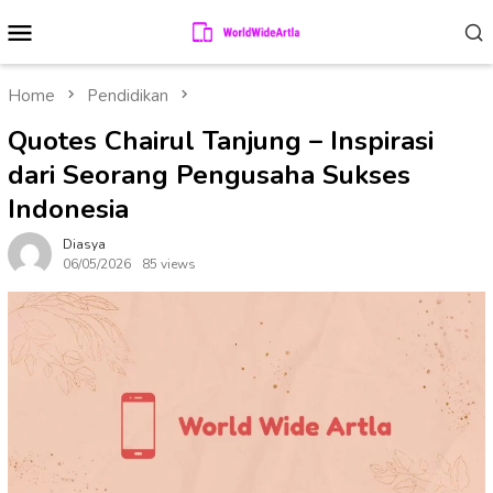
Skip
Mobile
to
Menu
content
Home
Pendidikan
Quotes Chairul Tanjung – Inspirasi
dari Seorang Pengusaha Sukses
Indonesia
Diasya
06/05/2026
85 views