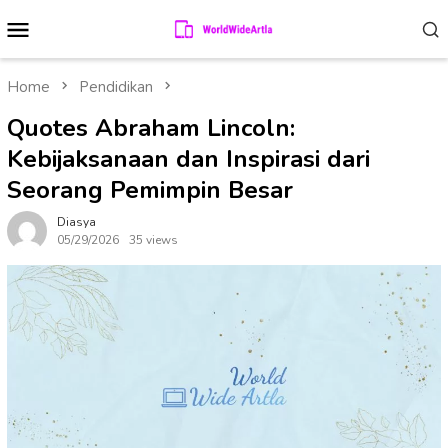
Skip
Mobile
to
Menu
content
Home
Pendidikan
Quotes Abraham Lincoln:
Kebijaksanaan dan Inspirasi dari
Seorang Pemimpin Besar
Diasya
05/29/2026
35 views