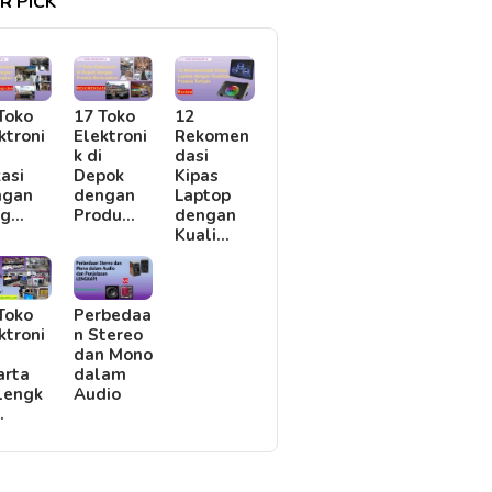
R PICK
Toko
17 Toko
12
ktroni
Elektroni
Rekomen
i
k di
dasi
asi
Depok
Kipas
ngan
dengan
Laptop
rg…
Produ…
dengan
Kuali…
Toko
Perbedaa
ktroni
n Stereo
i
dan Mono
arta
dalam
lengk
Audio
…