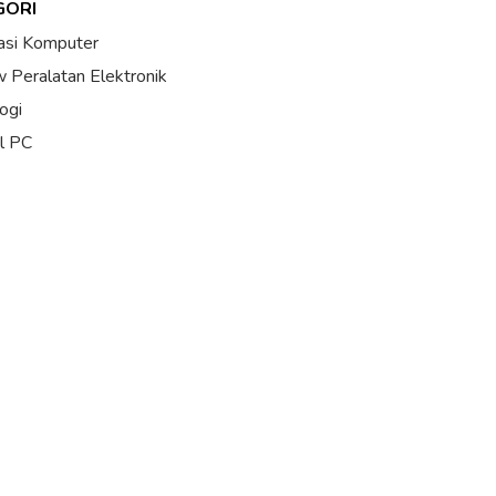
GORI
asi Komputer
 Peralatan Elektronik
ogi
al PC