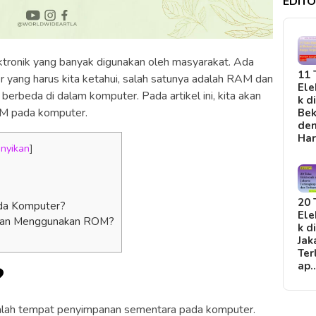
EDITO
tronik yang banyak digunakan oleh masyarakat. Ada
11 
yang harus kita ketahui, salah satunya adalah RAM dan
Ele
erbeda di dalam komputer. Pada artikel ini, kita akan
k d
 pada komputer.
Bek
de
Ha
nyikan
]
20 
da Komputer?
Ele
pan Menggunakan ROM?
k d
Jak
Ter
ap
?
ah tempat penyimpanan sementara pada komputer.