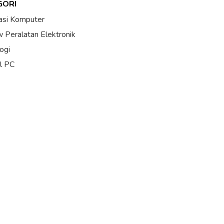
GORI
asi Komputer
 Peralatan Elektronik
ogi
al PC