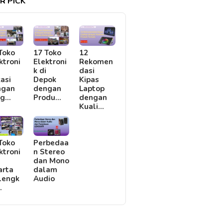
R PICK
Toko
17 Toko
12
ktroni
Elektroni
Rekomen
i
k di
dasi
asi
Depok
Kipas
ngan
dengan
Laptop
rg…
Produ…
dengan
Kuali…
Toko
Perbedaa
ktroni
n Stereo
i
dan Mono
arta
dalam
lengk
Audio
…