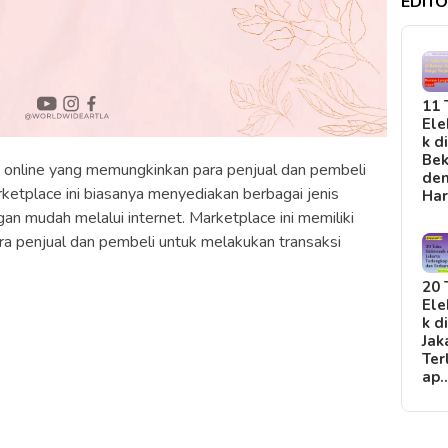
EDITO
11 
Ele
k d
Bek
 online yang memungkinkan para penjual dan pembeli
de
rketplace ini biasanya menyediakan berbagai jenis
Ha
gan mudah melalui internet. Marketplace ini memiliki
a penjual dan pembeli untuk melakukan transaksi
20 
Ele
k d
Jak
Ter
ap