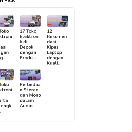
R PICK
Toko
17 Toko
12
ktroni
Elektroni
Rekomen
i
k di
dasi
asi
Depok
Kipas
ngan
dengan
Laptop
rg…
Produ…
dengan
Kuali…
Toko
Perbedaa
ktroni
n Stereo
i
dan Mono
arta
dalam
lengk
Audio
…