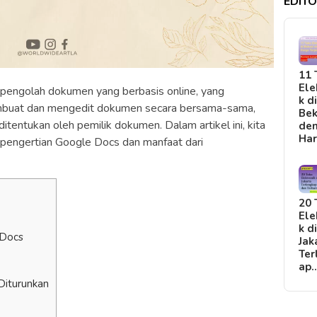
EDITO
11 
Ele
 pengolah dokumen yang berbasis online, yang
k d
buat dan mengedit dokumen secara bersama-sama,
Bek
itentukan oleh pemilik dokumen. Dalam artikel ini, kita
de
Ha
 pengertian Google Docs dan manfaat dari
20 
Ele
k d
 Docs
Jak
Ter
ap
Diturunkan