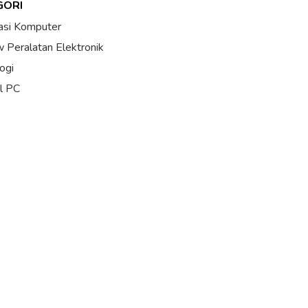
GORI
asi Komputer
 Peralatan Elektronik
ogi
al PC