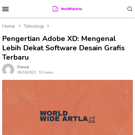
Skip
Mobile
to
Menu
content
Home
Teknologi
Pengertian Adobe XD: Mengenal
Lebih Dekat Software Desain Grafis
Terbaru
Diasya
06/16/2023
53 views