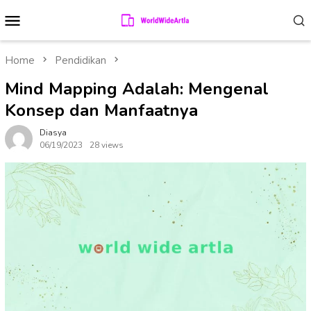
Skip
Mobile
to
Menu
content
Home
Pendidikan
Mind Mapping Adalah: Mengenal
Konsep dan Manfaatnya
Diasya
06/19/2023
28 views