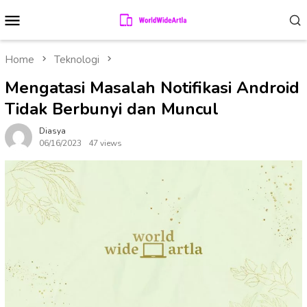
Skip
Mobile
to
Menu
content
Home
Teknologi
Mengatasi Masalah Notifikasi Android
Tidak Berbunyi dan Muncul
Diasya
06/16/2023
47 views