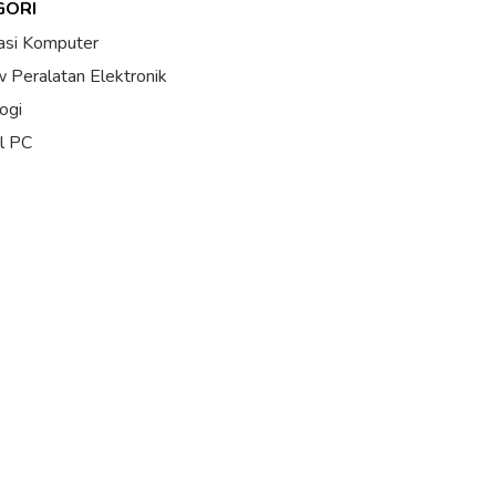
GORI
asi Komputer
 Peralatan Elektronik
ogi
al PC