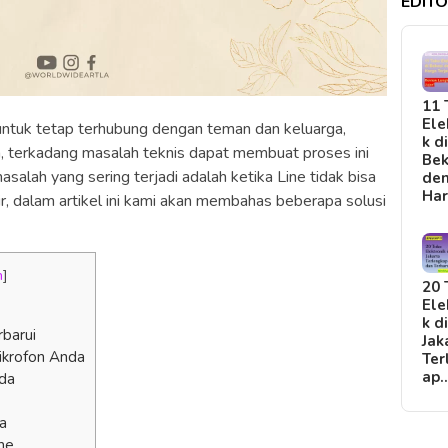
EDITO
11 
Ele
 untuk tetap terhubung dengan teman dan keluarga,
k d
, terkadang masalah teknis dapat membuat proses ini
Bek
asalah yang sering terjadi adalah ketika Line tidak bisa
de
Ha
r, dalam artikel ini kami akan membahas beberapa solusi
n
]
20 
Ele
k d
rbarui
Jak
Mikrofon Anda
Ter
ap
nda
a
ne