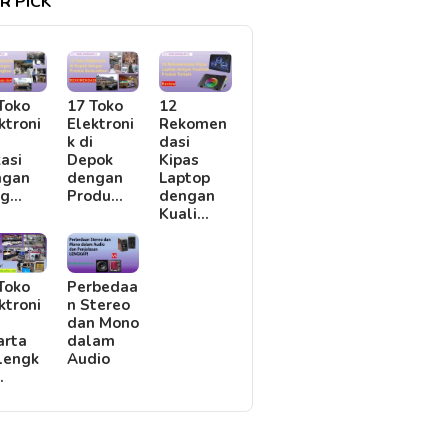
R PICK
Toko
17 Toko
12
ktroni
Elektroni
Rekomen
i
k di
dasi
asi
Depok
Kipas
ngan
dengan
Laptop
rg…
Produ…
dengan
Kuali…
Toko
Perbedaa
ktroni
n Stereo
i
dan Mono
arta
dalam
lengk
Audio
…