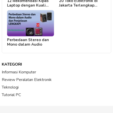
12 Rekomendasi Kipas
20 Toko Elektronik di
Laptop dengan Kuali…
Jakarta Terlengkap…
Perbedaan Stereo dan
Mono dalam Audio
KATEGORI
Informasi Komputer
Review Peralatan Elektronik
Teknologi
Tutorial PC