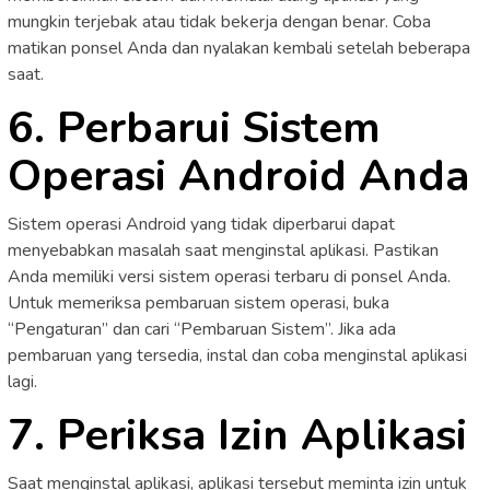
mungkin terjebak atau tidak bekerja dengan benar. Coba
matikan ponsel Anda dan nyalakan kembali setelah beberapa
saat.
6. Perbarui Sistem
Operasi Android Anda
Sistem operasi Android yang tidak diperbarui dapat
menyebabkan masalah saat menginstal aplikasi. Pastikan
Anda memiliki versi sistem operasi terbaru di ponsel Anda.
Untuk memeriksa pembaruan sistem operasi, buka
“Pengaturan” dan cari “Pembaruan Sistem”. Jika ada
pembaruan yang tersedia, instal dan coba menginstal aplikasi
lagi.
7. Periksa Izin Aplikasi
Saat menginstal aplikasi, aplikasi tersebut meminta izin untuk