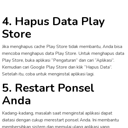
4. Hapus Data Play
Store
Jika menghapus cache Play Store tidak membantu, Anda bisa
mencoba menghapus data Play Store. Untuk menghapus data
Play Store, buka aplikasi “Pengaturan” dan cari “Aplikasi”.
Kemudian cari Google Play Store dan klik “Hapus Data”.
Setelah itu, coba untuk menginstal aplikasi lagi.
5. Restart Ponsel
Anda
Kadang-kadang, masalah saat menginstal aplikasi dapat
diatasi dengan cukup merestart ponsel Anda. Ini membantu
membersihkan sistem dan memulai ulang aplikasi yang