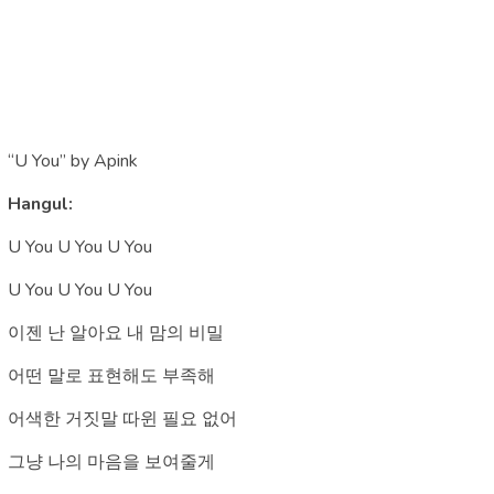
“U You” by Apink
Hangul:
U You U You U You
U You U You U You
이젠 난 알아요 내 맘의 비밀
어떤 말로 표현해도 부족해
어색한 거짓말 따윈 필요 없어
그냥 나의 마음을 보여줄게