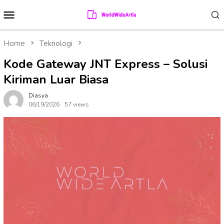
Skip
Mobile
to
Menu
content
Home
Teknologi
Kode Gateway JNT Express – Solusi
Kiriman Luar Biasa
Diasya
06/19/2026
57 views