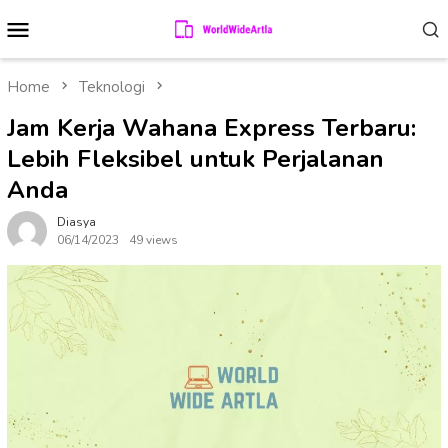
Skip
Mobile
to
Menu
content
Home
Teknologi
Jam Kerja Wahana Express Terbaru:
Lebih Fleksibel untuk Perjalanan
Anda
Diasya
06/14/2023
49 views