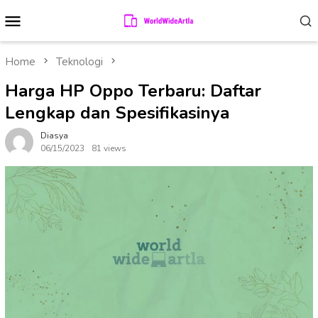
Skip
Mobile
to
Menu
content
Home
Teknologi
Harga HP Oppo Terbaru: Daftar
Lengkap dan Spesifikasinya
Diasya
06/15/2023
81 views