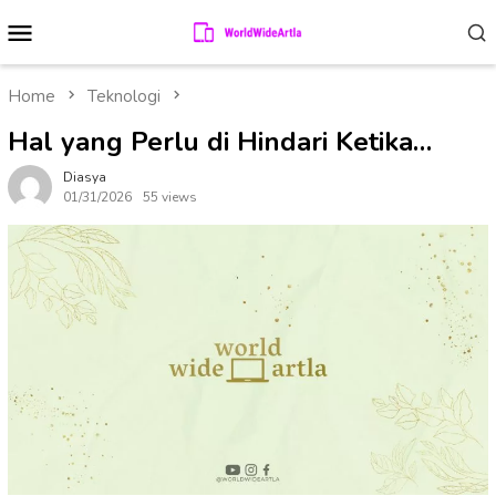
Skip
Mobile
to
Menu
content
Home
Teknologi
Hal yang Perlu di Hindari Ketika…
Diasya
01/31/2026
55 views