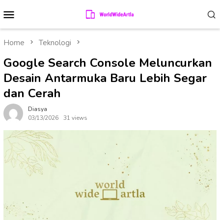
Skip
Mobile
to
Menu
content
Home
Teknologi
Google Search Console Meluncurkan
Desain Antarmuka Baru Lebih Segar
dan Cerah
Diasya
03/13/2026
31 views