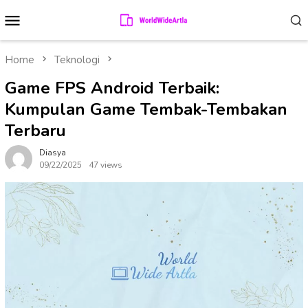
Skip
Mobile
to
Menu
content
Home
Teknologi
Game FPS Android Terbaik:
Kumpulan Game Tembak-Tembakan
Terbaru
Diasya
09/22/2025
47 views