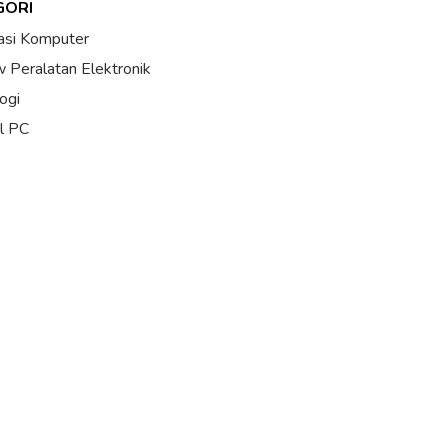
GORI
asi Komputer
 Peralatan Elektronik
ogi
al PC