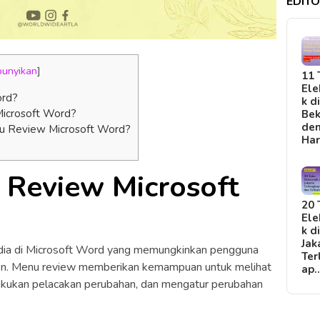
EDITO
unyikan
]
11 
Ele
ord?
k d
Microsoft Word?
Bek
de
u Review Microsoft Word?
Ha
 Review Microsoft
20 
Ele
k d
Jak
edia di Microsoft Word yang memungkinkan pengguna
Ter
en. Menu review memberikan kemampuan untuk melihat
ap
akukan pelacakan perubahan, dan mengatur perubahan