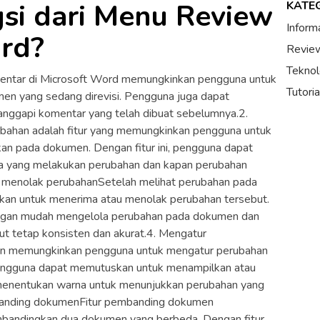
gsi dari Menu Review
KATE
Inform
rd?
Review
Teknol
entar di Microsoft Word memungkinkan pengguna untuk
Tutori
 yang sedang direvisi. Pengguna juga dapat
nggapi komentar yang telah dibuat sebelumnya.2.
bahan adalah fitur yang memungkinkan pengguna untuk
kan pada dokumen. Dengan fitur ini, pengguna dapat
pa yang melakukan perubahan dan kapan perubahan
u menolak perubahanSetelah melihat perubahan pada
an untuk menerima atau menolak perubahan tersebut.
dengan mudah mengelola perubahan pada dokumen dan
 tetap konsisten dan akurat.4. Mengatur
an memungkinkan pengguna untuk mengatur perubahan
engguna dapat memutuskan untuk menampilkan atau
menentukan warna untuk menunjukkan perubahan yang
banding dokumenFitur pembanding dokumen
andingkan dua dokumen yang berbeda. Dengan fitur