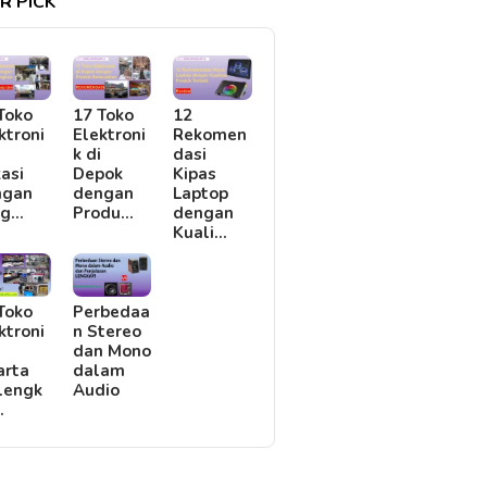
R PICK
Toko
17 Toko
12
ktroni
Elektroni
Rekomen
i
k di
dasi
asi
Depok
Kipas
ngan
dengan
Laptop
rg…
Produ…
dengan
Kuali…
Toko
Perbedaa
ktroni
n Stereo
i
dan Mono
arta
dalam
lengk
Audio
…